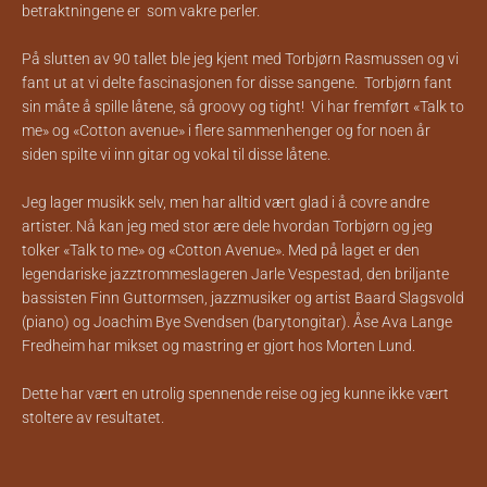
betraktningene er som vakre perler.
På slutten av 90 tallet ble jeg kjent med Torbjørn Rasmussen og vi
fant ut at vi delte fascinasjonen for disse sangene. Torbjørn fant
sin måte å spille låtene, så groovy og tight! Vi har fremført «Talk to
me» og «Cotton avenue» i flere sammenhenger og for noen år
siden spilte vi inn gitar og vokal til disse låtene.
Jeg lager musikk selv, men har alltid vært glad i å covre andre
artister. Nå kan jeg med stor ære dele hvordan Torbjørn og jeg
tolker «Talk to me» og «Cotton Avenue». Med på laget er den
legendariske jazztrommeslageren Jarle Vespestad, den briljante
bassisten Finn Guttormsen, jazzmusiker og artist Baard Slagsvold
(piano) og Joachim Bye Svendsen (barytongitar). Åse Ava Lange
Fredheim har mikset og mastring er gjort hos Morten Lund.
Dette har vært en utrolig spennende reise og jeg kunne ikke vært
stoltere av resultatet.