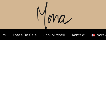
sum
Lhasa De Sela
Joni Mitchell
Kontakt
Nors