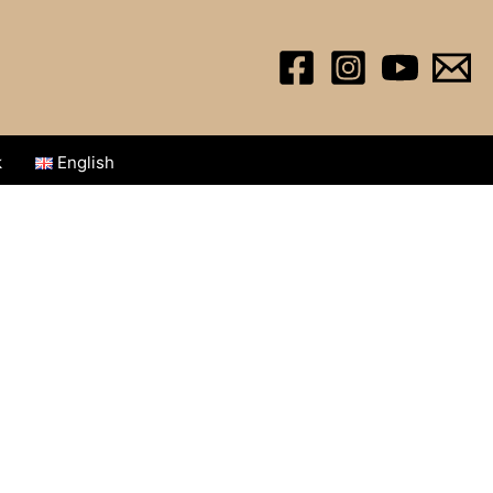
k
English