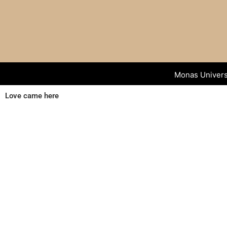
Hopp
rett
til
innholdet
Monas Univer
Love came here